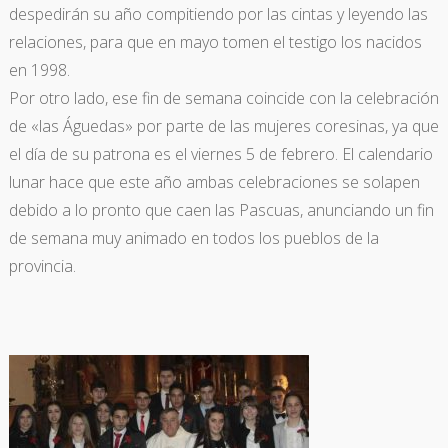
despedirán su año compitiendo por las cintas y leyendo las
relaciones, para que en mayo tomen el testigo los nacidos
en 1998.
Por otro lado, ese fin de semana coincide con la celebración
de «las Águedas» por parte de las mujeres coresinas, ya que
el día de su patrona es el viernes 5 de febrero. El calendario
lunar hace que este año ambas celebraciones se solapen
debido a lo pronto que caen las Pascuas, anunciando un fin
de semana muy animado en todos los pueblos de la
provincia.