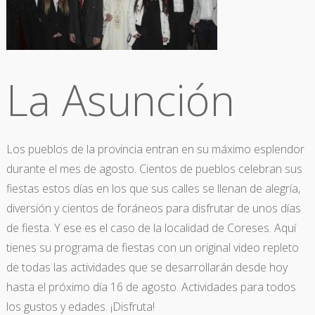
La Asunción
Los pueblos de la provincia entran en su máximo esplendor
durante el mes de agosto. Cientos de pueblos celebran sus
fiestas estos días en los que sus calles se llenan de alegría,
diversión y cientos de foráneos para disfrutar de unos días
de fiesta. Y ese es el caso de la localidad de Coreses. Aquí
tienes su programa de fiestas con un original video repleto
de todas las actividades que se desarrollarán desde hoy
hasta el próximo día 16 de agosto. Actividades para todos
los gustos y edades. ¡Disfruta!